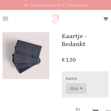
Verzending binnen 1-3 werkdagen
Ga
direct
naar
de
hoofdinhoud
Kaartje -
Bedankt
€ 1,50
Aantal
In