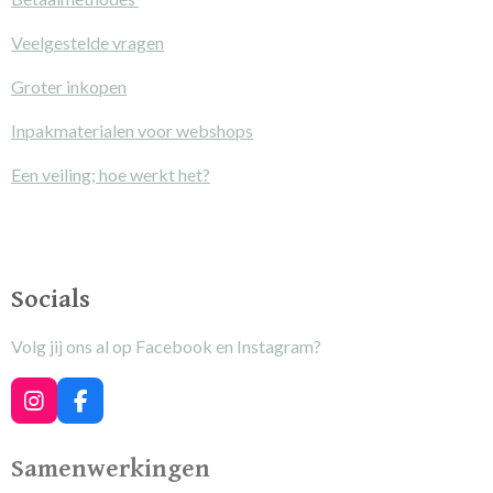
Veelgestelde vragen
Groter inkopen
Inpakmaterialen voor webshops
Een veiling; hoe werkt het?
Socials
Volg jij ons al op Facebook en Instagram?
I
F
n
a
s
c
Samenwerkingen
t
e