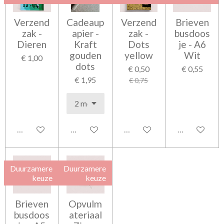
Verzend
Cadeaup
Verzend
Brieven
zak -
apier -
zak -
busdoos
Dieren
Kraft
Dots
je - A6
gouden
yellow
Wit
€ 1,00
dots
€ 0,50
€ 0,55
€ 1,95
€ 0,75
In winkelwagen
In winkelwagen
In winkelwagen
In winkelwag
Duurzamere
Duurzamere
keuze
keuze
Brieven
Opvulm
busdoos
ateriaal