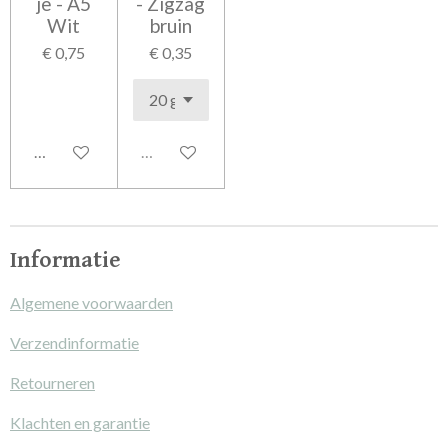
je - A5
- Zigzag
Wit
bruin
€ 0,75
€ 0,35
In winkelwagen
Uitverkocht
Informatie
Algemene voorwaarden
Verzendinformatie
Retourneren
Klachten en garantie