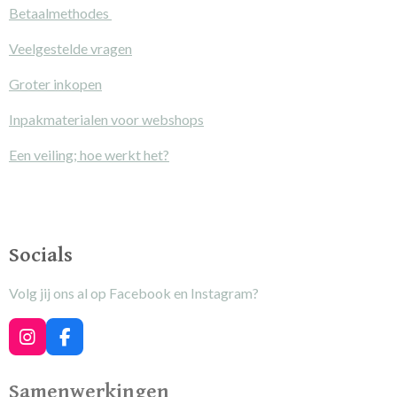
Betaalmethodes
Veelgestelde vragen
Groter inkopen
Inpakmaterialen voor webshops
Een veiling; hoe werkt het?
Socials
Volg jij ons al op Facebook en Instagram?
I
F
n
a
s
c
Samenwerkingen
t
e