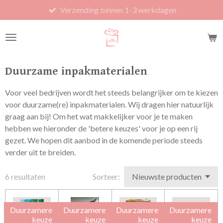
Verzending binnen 1-3 werkdagen
Ga
direct
naar
de
hoofdinhoud
Duurzame inpakmaterialen
Voor veel bedrijven wordt het steeds belangrijker om te kiezen
voor duurzame(re) inpakmaterialen. Wij dragen hier natuurlijk
graag aan bij! Om het wat makkelijker voor je te maken
hebben we hieronder de 'betere keuzes' voor je op een rij
gezet. We hopen dit aanbod in de komende periode steeds
verder uit te breiden.
6 resultaten
Sorteer:
Duurzamere
Duurzamere
Duurzamere
Duurzamere
keuze
keuze
keuze
keuze