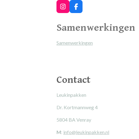
I
F
n
a
s
c
Samenwerkingen
t
e
a
b
g
o
Samenwerkingen
r
o
a
k
m
Contact
Leukinpakken
Dr. Kortmannweg 4
5804 BA Venray
M
:
info@leukinpakken.nl