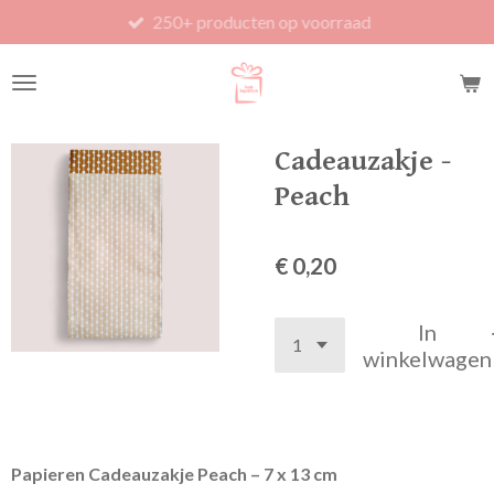
250+ producten op voorraad
Ga
direct
naar
de
hoofdinhoud
Cadeauzakje -
Peach
€ 0,20
In
winkelwagen
Papieren Cadeauzakje Peach – 7 x 13 cm