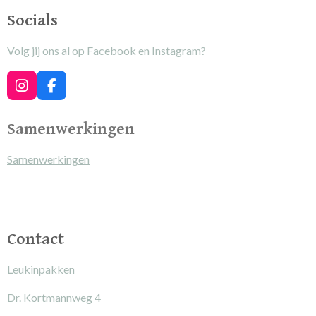
Socials
Volg jij ons al op Facebook en Instagram?
I
F
n
a
s
c
Samenwerkingen
t
e
a
b
g
o
Samenwerkingen
r
o
a
k
m
Contact
Leukinpakken
Dr. Kortmannweg 4