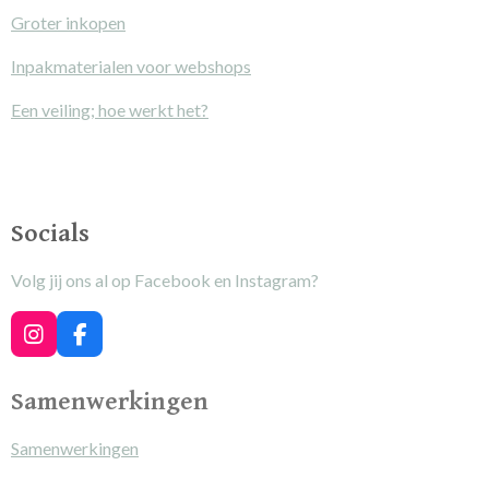
Groter inkopen
Inpakmaterialen voor webshops
Een veiling; hoe werkt het?
Socials
Volg jij ons al op Facebook en Instagram?
I
F
n
a
s
c
Samenwerkingen
t
e
a
b
g
o
Samenwerkingen
r
o
a
k