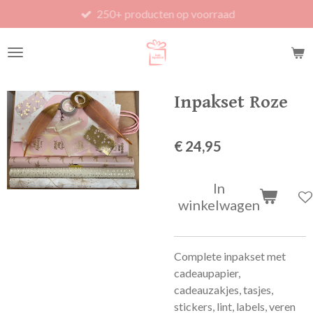
250+ producten op voorraad
Ga
direct
naar
de
hoofdinhoud
Inpakset Roze
€ 24,95
In
winkelwagen
Complete inpakset met
cadeaupapier,
cadeauzakjes, tasjes,
stickers, lint, labels, veren