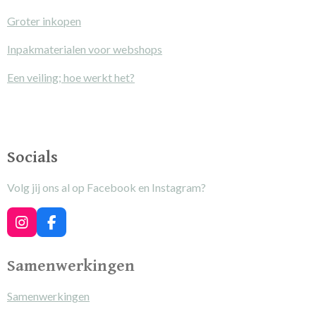
Groter inkopen
Inpakmaterialen voor webshops
Een veiling; hoe werkt het?
Socials
Volg jij ons al op Facebook en Instagram?
I
F
n
a
s
c
Samenwerkingen
t
e
a
b
g
o
Samenwerkingen
r
o