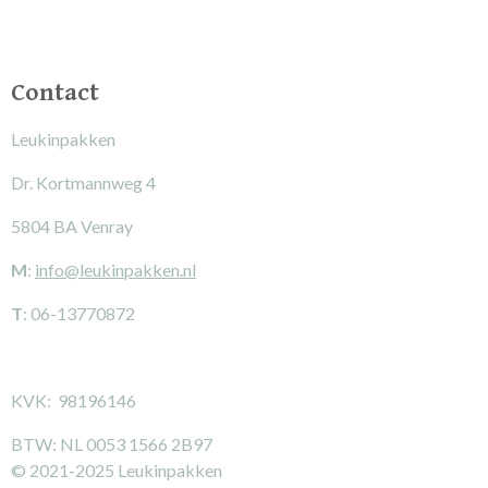
a
k
m
Contact
Leukinpakken
Dr. Kortmannweg 4
5804 BA Venray
M
:
info@leukinpakken.nl
T
: 06-13770872
KVK: 98196146
BTW: NL 0053 1566 2B97
© 2021-2025 Leukinpakken