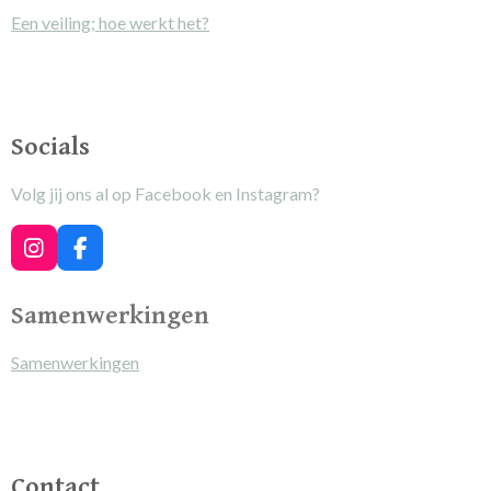
Een veiling; hoe werkt het?
Socials
Volg jij ons al op Facebook en Instagram?
I
F
n
a
s
c
Samenwerkingen
t
e
a
b
g
o
Samenwerkingen
r
o
a
k
m
Contact