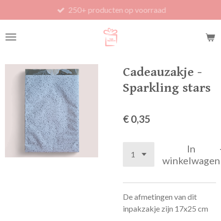
250+ producten op voorraad
Ga
direct
naar
de
hoofdinhoud
Cadeauzakje -
Sparkling stars
€ 0,35
In
winkelwagen
De afmetingen van dit
inpakzakje zijn 17x25 cm